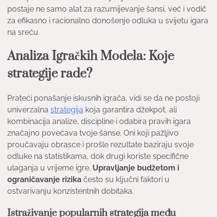
postaje ne samo alat za razumijevanje šansi, već i vodič
za efikasno i racionalno donošenje odluka u svijetu igara
na sreću.
Analiza Igračkih Modela: Koje
strategije rade?
Prateći ponašanje iskusnih igrača, vidi se da ne postoji
univerzalna
strategija
koja garantira džekpot, ali
kombinacija analize, discipline i odabira pravih igara
značajno povećava tvoje šanse. Oni koji pažljivo
proučavaju obrasce i prošle rezultate baziraju svoje
odluke na statistikama, dok drugi koriste specifične
ulaganja u vrijeme igre.
Upravljanje budžetom i
ograničavanje rizika
često su ključni faktori u
ostvarivanju konzistentnih dobitaka.
Istraživanje popularnih strategija među