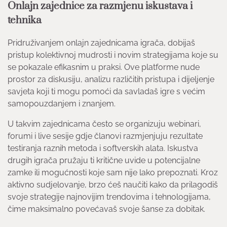
Onlajn zajednice za razmjenu iskustava i
tehnika
Pridruživanjem onlajn zajednicama igrača, dobijaš
pristup kolektivnoj mudrosti i novim strategijama koje su
se pokazale efikasnim u praksi. Ove platforme nude
prostor za diskusiju, analizu različitih pristupa i dijeljenje
savjeta koji ti mogu pomoći da savladaš igre s većim
samopouzdanjem i znanjem.
U takvim zajednicama često se organizuju webinari,
forumi i live sesije gdje članovi razmjenjuju rezultate
testiranja raznih metoda i softverskih alata. Iskustva
drugih igrača pružaju ti kritične uvide u potencijalne
zamke ili mogućnosti koje sam nije lako prepoznati. Kroz
aktivno sudjelovanje, brzo ćeš naučiti kako da prilagodiš
svoje strategije najnovijim trendovima i tehnologijama,
čime maksimalno povećavaš svoje šanse za dobitak.