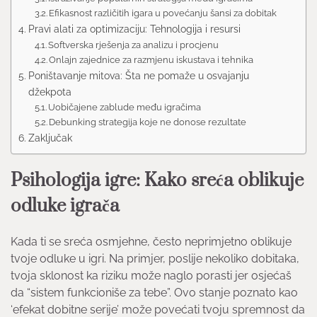
Efikasnost različitih igara u povećanju šansi za dobitak
Pravi alati za optimizaciju: Tehnologija i resursi
Softverska rješenja za analizu i procjenu
Onlajn zajednice za razmjenu iskustava i tehnika
Poništavanje mitova: Šta ne pomaže u osvajanju
džekpota
Uobičajene zablude među igračima
Debunking strategija koje ne donose rezultate
Zaključak
Psihologija igre: Kako sreća oblikuje
odluke igrača
Kada ti se sreća osmjehne, često neprimjetno oblikuje
tvoje odluke u igri. Na primjer, poslije nekoliko dobitaka,
tvoja sklonost ka riziku može naglo porasti jer osjećaš
da “sistem funkcioniše za tebe”. Ovo stanje poznato kao
‘efekat dobitne serije’ može povećati tvoju spremnost da