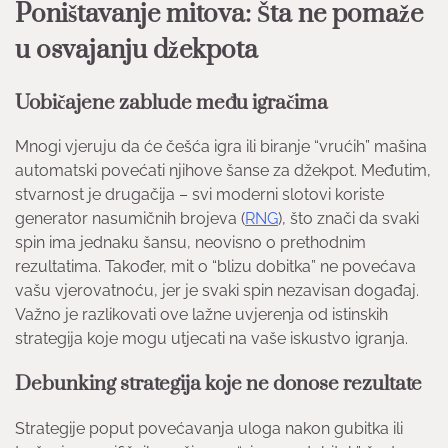
Poništavanje mitova: Šta ne pomaže
u osvajanju džekpota
Uobičajene zablude među igračima
Mnogi vjeruju da će češća igra ili biranje “vrućih” mašina
automatski povećati njihove šanse za džekpot. Međutim,
stvarnost je drugačija – svi moderni slotovi koriste
generator nasumičnih brojeva (
RNG
), što znači da svaki
spin ima jednaku šansu, neovisno o prethodnim
rezultatima. Također, mit o “blizu dobitka” ne povećava
vašu vjerovatnoću, jer je svaki spin nezavisan događaj.
Važno je razlikovati ove lažne uvjerenja od istinskih
strategija koje mogu utjecati na vaše iskustvo igranja.
Debunking strategija koje ne donose rezultate
Strategije poput povećavanja uloga nakon gubitka ili