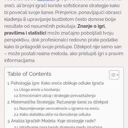
sreći, ali brojni igrači koriste sofisticirane strategije kako
bi povećali svoje šanse. Primjerice, ponavljajući obrasci
klađenja ili upravljanje budžetom često donose bolje
rezultate od nasumičnih pokušaja.
Znanje o igri,
pravilima i statistici
može značajno poboljšati tvoju
perspektivu, dok profesionalci redovno prate podatke
kako bi prilagodili svoje pristupe. Džekpot nije samo san
– može postati realna metoda, ako pristupiš igri s pravim
informacijama.
Table of Contents
Psihologija igre: Kako sreća oblikuje odluke igrača
Uloga sreće u kockanju
Emocionalni uticaj i strategije prevazilaženja
Matematička Strategija: Računanje šansi za džekpot
Razumijevanje verovatnoće u igrama na sreću
Kako statistika utiče na donošenje odluka
Analiza Igračkih Modela: Koje strategije rade?
Istraživanje popularnih strategija među igračima