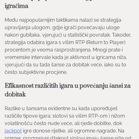
igračima
Među najpopularnijim taktikama nalazi se strategija
upravljanja ulogom, gdje igrači povećavaju uloge
nakon gubitaka, vjerujući u statistički povratak. Također,
strategija odabira igara s višim RTP (Return to Player)
procentom je veoma rasprostranjena. Mnogi prate i
vremenske intervale kada je aktivnost u igricama niža,
vjerujući da su tada šanse za dobitak veće, iako su to
često subjektivne procjene.
Efikasnost različitih igara u povećanju šansi za
dobitak
Razlike u šansama evidentne su kada upoređuješ
različite tipove igara; slotovi sa višim RTP-om i nižom
volatilnošću često nude veće, ali rjeđe dobitke, dok
jackpot
igre donose rijetke, ali ogromne nagrade. Na
primjer, progresivni džekpot slotovi imaju šanse niže od