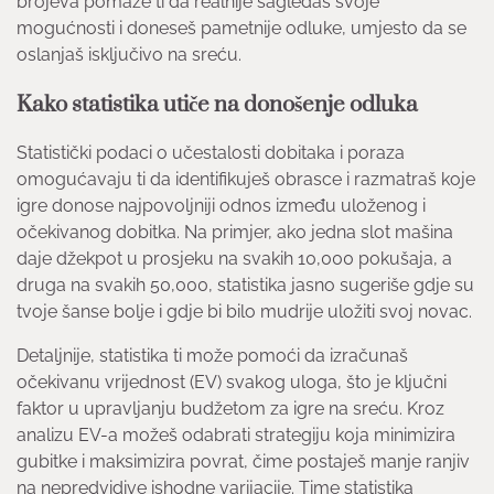
brojeva pomaže ti da realnije sagledaš svoje
mogućnosti i doneseš pametnije odluke, umjesto da se
oslanjaš isključivo na sreću.
Kako statistika utiče na donošenje odluka
Statistički podaci o učestalosti dobitaka i poraza
omogućavaju ti da identifikuješ obrasce i razmatraš koje
igre donose najpovoljniji odnos između uloženog i
očekivanog dobitka. Na primjer, ako jedna slot mašina
daje džekpot u prosjeku na svakih 10,000 pokušaja, a
druga na svakih 50,000, statistika jasno sugeriše gdje su
tvoje šanse bolje i gdje bi bilo mudrije uložiti svoj novac.
Detaljnije, statistika ti može pomoći da izračunaš
očekivanu vrijednost (EV) svakog uloga, što je ključni
faktor u upravljanju budžetom za igre na sreću. Kroz
analizu EV-a možeš odabrati strategiju koja minimizira
gubitke i maksimizira povrat, čime postaješ manje ranjiv
na nepredvidive ishodne varijacije. Time statistika