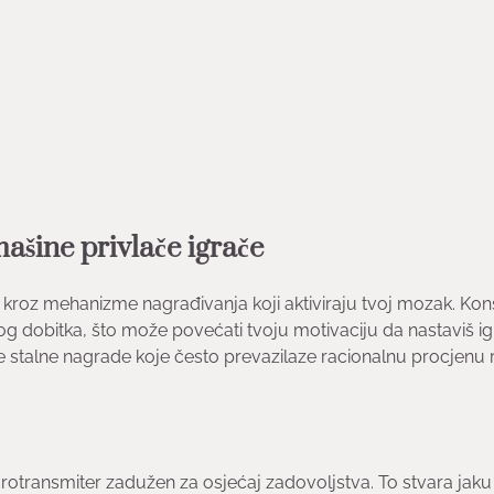
mašine privlače igrače
m kroz mehanizme nagrađivanja koji aktiviraju tvoj mozak. Kon
likog dobitka, što može povećati tvoju motivaciju da nastaviš igr
stalne nagrade koje često prevazilaze racionalnu procjenu ri
otransmiter zadužen za osjećaj zadovoljstva. To stvara jaku