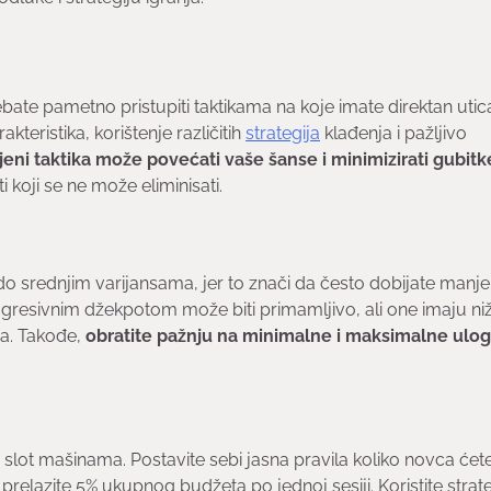
ebate pametno pristupiti taktikama na koje imate direktan utica
rakteristika, korištenje različitih
strategija
klađenja i pažljivo
mjeni taktika može povećati vaše šanse i minimizirati gubitk
koji se ne može eliminisati.
do srednjim varijansama, jer to znači da često dobijate manje
ogresivnim džekpotom može biti primamljivo, ali one imaju niž
va. Takođe,
obratite pažnju na minimalne i maksimalne ulo
 slot mašinama. Postavite sebi jasna pravila koliko novca ćet
 ne prelazite 5% ukupnog budžeta po jednoj sesiji. Koristite strat