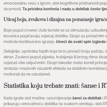
emocionalnu vezu s igrom, dok kognitivne pristranosti poput
stvarnosti.
Ta prividna kontrola i nadu u dobitak često tj
Uticaj boja, zvukova i dizajna na ponašanje igrač
Boje poput crvene i žute koriste se za stimulaciju uzbuđenj
kovanica pojačavaju osjećaj dobitka. Dizajn sa privlačnim s
motiviše kontinuirano igranje,
čineći da svaki spin izgleda 
Detaljnije, upotreba toplih boja brzo privlači tvoju pažnju, 
ekran. Zvukovi poput pljeska, trubljenja ili brzog ritma stv
osjećaš više uključenim. Dizajn također često koristi prin
simbola i masivnih vizualnih efekata na dobitnim kombinaci
motivirati da ne odustaneš.
Statistika koju trebate znati: Šanse i 
Kada igrate slot mašine, razumijevanje
šansi za dobitak
i R
prikazuju verovatnoću dobitka na svakom okretaju, dok RTP