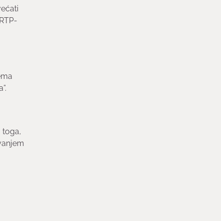
većati
 RTP-
nema
”.
 toga,
evanjem