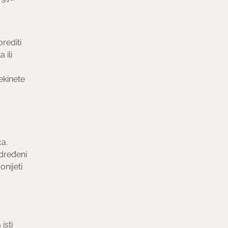
rediti
 ili
ekinete
a.
određeni
nijeti
isti