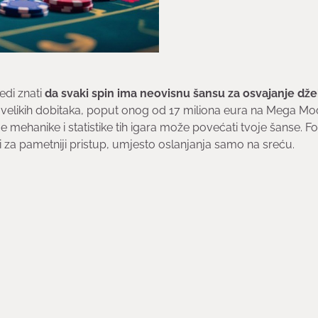
edi znati
da svaki spin ima neovisnu šansu za osvajanje dž
ri velikih dobitaka, poput onog od 17 miliona eura na Mega Mo
je mehanike i statistike tih igara može povećati tvoje šanse. Fo
i za pametniji pristup, umjesto oslanjanja samo na sreću.