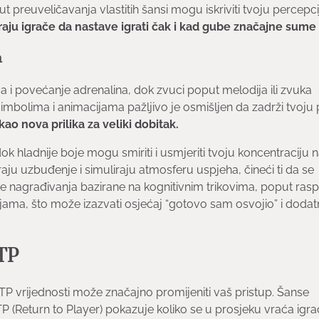
 preuveličavanja vlastitih šansi mogu iskriviti tvoju percepci
eraju igrače da nastave igrati čak i kad gube značajne sume
a
a i povećanje adrenalina, dok zvuci poput melodija ili zvuka
imbolima i animacijama pažljivo je osmišljen da zadrži tvoju 
kao nova prilika za veliki dobitak.
dok hladnije boje mogu smiriti i usmjeriti tvoju koncentraciju 
araju uzbuđenje i simuliraju atmosferu uspjeha, čineći ti da se
cipe nagrađivanja bazirane na kognitivnim trikovima, poput ras
jama, što može izazvati osjećaj “gotovo sam osvojio” i dodat
RTP
TP vrijednosti može značajno promijeniti vaš pristup. Šanse
 (Return to Player) pokazuje koliko se u prosjeku vraća igr