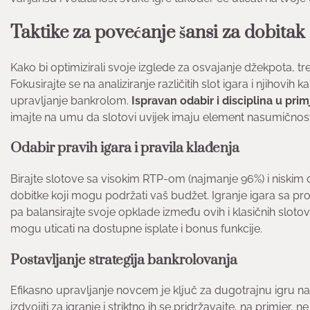
Taktike za povećanje šansi za dobitak
Kako bi optimizirali svoje izglede za osvajanje džekpota, tr
Fokusirajte se na analiziranje različitih slot igara i njihovih ka
upravljanje bankrolom.
Ispravan odabir i disciplina u pri
imajte na umu da slotovi uvijek imaju element nasumičnosti 
Odabir pravih igara i pravila klađenja
Birajte slotove sa visokim RTP-om (najmanje 96%) i niskim 
dobitke koji mogu podržati vaš budžet. Igranje igara sa pr
pa balansirajte svoje opklade između ovih i klasičnih sloto
mogu uticati na dostupne isplate i bonus funkcije.
Postavljanje strategija bankrolovanja
Efikasno upravljanje novcem je ključ za dugotrajnu igru na
izdvojiti za igranje i striktno ih se pridržavajte, na primjer,