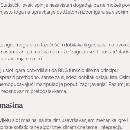
 Statistički, svaki spin je nezavistan događaj, pa ne možeš po
jesto toga na upravljanje budžetom i izbor igara sa visokim
ot igre mogu biti u fazi češćih dobitaka ili gubitaka, no ovo 
sumičan, pa mašina ne može “zagrijati se” ili postati “hladna
 upravljanja novcem.
ju slot igara potvrdili su da RNG funkcioniše na principu
isprazni prethodno, šanse za sljedeći dobitak ostaju iste. Osim
 onemogućavajući manipulacije poput “zagrijavanja”. Razumij
na neosnovanim pretpostavkama.
 mašina
jetu slot mašina, sa stalnim usavršavanjem mehanika igre i
riste sofisticirane algoritme, dinamične teme i integraciju