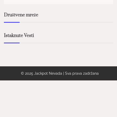
Društvene mreže
Istaknute Vesti