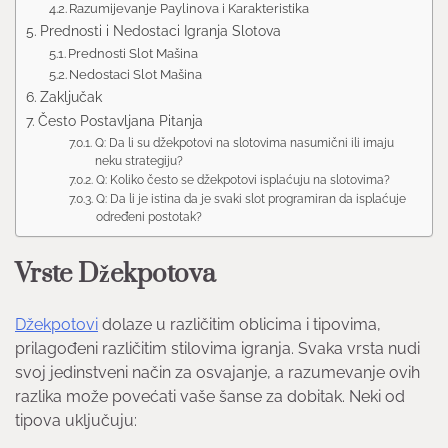
Razumijevanje Paylinova i Karakteristika
Prednosti i Nedostaci Igranja Slotova
Prednosti Slot Mašina
Nedostaci Slot Mašina
Zaključak
Često Postavljana Pitanja
Q: Da li su džekpotovi na slotovima nasumični ili imaju
neku strategiju?
Q: Koliko često se džekpotovi isplaćuju na slotovima?
Q: Da li je istina da je svaki slot programiran da isplaćuje
određeni postotak?
Vrste Džekpotova
Džekpotovi
dolaze u različitim oblicima i tipovima,
prilagođeni različitim stilovima igranja. Svaka vrsta nudi
svoj jedinstveni način za osvajanje, a razumevanje ovih
razlika može povećati vaše šanse za dobitak. Neki od
tipova uključuju: