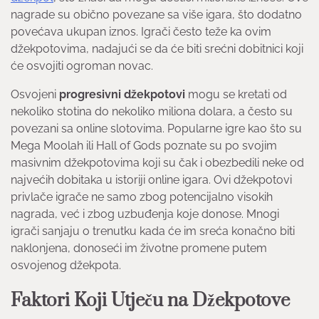
nagrade su obično povezane sa više igara, što dodatno
povećava ukupan iznos. Igrači često teže ka ovim
džekpotovima, nadajući se da će biti srećni dobitnici koji
će osvojiti ogroman novac.
Osvojeni
progresivni džekpotovi
mogu se kretati od
nekoliko stotina do nekoliko miliona dolara, a često su
povezani sa online slotovima. Popularne igre kao što su
Mega Moolah ili Hall of Gods poznate su po svojim
masivnim džekpotovima koji su čak i obezbedili neke od
najvećih dobitaka u istoriji online igara. Ovi džekpotovi
privlače igrače ne samo zbog potencijalno visokih
nagrada, već i zbog uzbuđenja koje donose. Mnogi
igrači sanjaju o trenutku kada će im sreća konačno biti
naklonjena, donoseći im životne promene putem
osvojenog džekpota.
Faktori Koji Utječu na Džekpotove