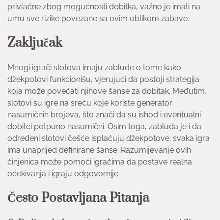
privlačne zbog mogućnosti dobitka, važno je imati na
umu sve rizike povezane sa ovim oblikom zabave.
Zaključak
Mnogi igrači slotova imaju zablude o tome kako
džekpotovi funkcionišu, vjerujući da postoji strategija
koja može povećati njihove šanse za dobitak. Međutim,
slotovi su igre na sreću koje koriste generator
nasumičnih brojeva, što znači da su ishod i eventualni
dobitci potpuno nasumični. Osim toga, zabluda je i da
određeni slotovi češće isplaćuju džekpotove; svaka igra
ima unaprijed definirane šanse. Razumijevanje ovih
činjenica može pomoći igračima da postave realna
očekivanja i igraju odgovornije.
Često Postavljana Pitanja