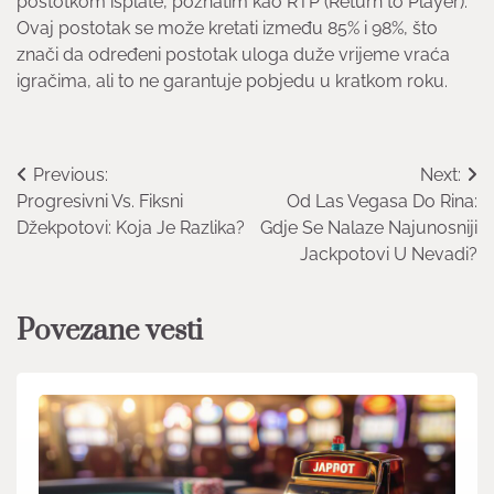
postotkom isplate, poznatim kao RTP (Return to Player).
Ovaj postotak se može kretati između 85% i 98%, što
znači da određeni postotak uloga duže vrijeme vraća
igračima, ali to ne garantuje pobjedu u kratkom roku.
Post
Previous:
Next:
Progresivni Vs. Fiksni
Od Las Vegasa Do Rina:
navigation
Džekpotovi: Koja Je Razlika?
Gdje Se Nalaze Najunosniji
Jackpotovi U Nevadi?
Povezane vesti