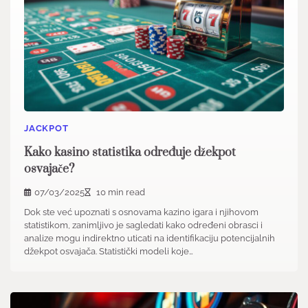
JACKPOT
Kako kasino statistika određuje džekpot
osvajače?
07/03/2025
10 min read
Dok ste već upoznati s osnovama kazino igara i njihovom
statistikom, zanimljivo je sagledati kako određeni obrasci i
analize mogu indirektno uticati na identifikaciju potencijalnih
džekpot osvajača. Statistički modeli koje…