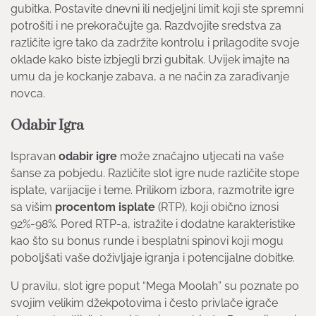
gubitka. Postavite dnevni ili nedjeljni limit koji ste spremni
potrošiti i ne prekoračujte ga. Razdvojite sredstva za
različite igre tako da zadržite kontrolu i prilagodite svoje
oklade kako biste izbjegli brzi gubitak. Uvijek imajte na
umu da je kockanje zabava, a ne način za zarađivanje
novca.
Odabir Igra
Ispravan
odabir igre
može značajno utjecati na vaše
šanse za pobjedu. Različite slot igre nude različite stope
isplate, varijacije i teme. Prilikom izbora, razmotrite igre
sa višim
procentom isplate
(RTP), koji obično iznosi
92%-98%. Pored RTP-a, istražite i dodatne karakteristike
kao što su bonus runde i besplatni spinovi koji mogu
poboljšati vaše doživljaje igranja i potencijalne dobitke.
U pravilu, slot igre poput “Mega Moolah” su poznate po
svojim velikim džekpotovima i često privlače igrače