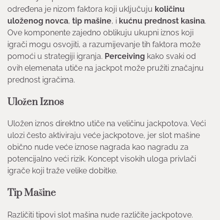
određena je nizom faktora koji uključuju
količinu
uloženog novca
,
tip mašine
, i
kućnu prednost kasina
.
Ove komponente zajedno oblikuju ukupni iznos koji
igrači mogu osvojiti, a razumijevanje tih faktora može
pomoći u strategiji igranja.
Perceiving
kako svaki od
ovih elemenata utiče na jackpot može pružiti značajnu
prednost igračima.
Uložen Iznos
Uložen iznos direktno utiče na veličinu jackpotova. Veći
ulozi često aktiviraju veće jackpotove, jer slot mašine
obično nude veće iznose nagrada kao nagradu za
potencijalno veći rizik. Koncept visokih uloga privlači
igrače koji traže velike dobitke.
Tip Mašine
Različiti tipovi slot mašina nude različite jackpotove.