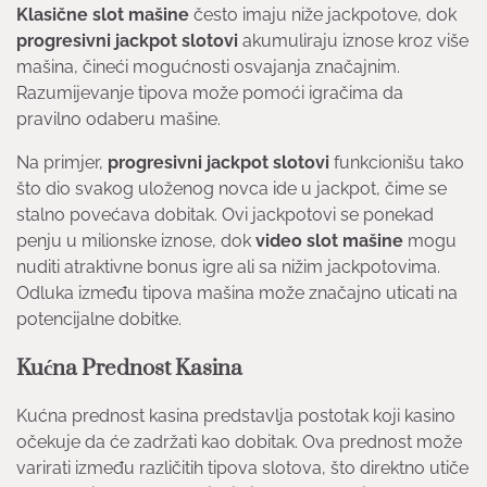
Klasične slot mašine
često imaju niže jackpotove, dok
progresivni jackpot slotovi
akumuliraju iznose kroz više
mašina, čineći mogućnosti osvajanja značajnim.
Razumijevanje tipova može pomoći igračima da
pravilno odaberu mašine.
Na primjer,
progresivni jackpot slotovi
funkcionišu tako
što dio svakog uloženog novca ide u jackpot, čime se
stalno povećava dobitak. Ovi jackpotovi se ponekad
penju u milionske iznose, dok
video slot mašine
mogu
nuditi atraktivne bonus igre ali sa nižim jackpotovima.
Odluka između tipova mašina može značajno uticati na
potencijalne dobitke.
Kućna Prednost Kasina
Kućna prednost kasina predstavlja postotak koji kasino
očekuje da će zadržati kao dobitak. Ova prednost može
varirati između različitih tipova slotova, što direktno utiče