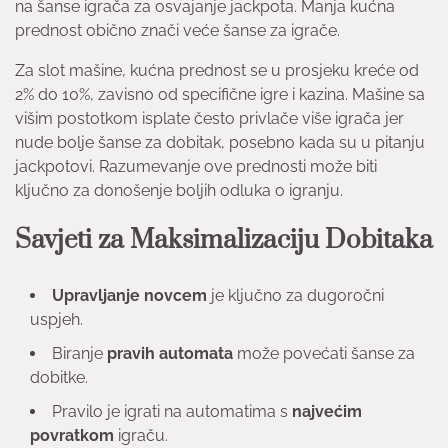
na šanse igrača za osvajanje jackpota. Manja kućna
prednost obično znači veće šanse za igrače.
Za slot mašine, kućna prednost se u prosjeku kreće od
2% do 10%, zavisno od specifične igre i kazina. Mašine sa
višim postotkom isplate često privlače više igrača jer
nude bolje šanse za dobitak, posebno kada su u pitanju
jackpotovi. Razumevanje ove prednosti može biti
ključno za donošenje boljih odluka o igranju.
Savjeti za Maksimalizaciju Dobitaka
Upravljanje novcem
je ključno za dugoročni
uspjeh.
Biranje
pravih automata
može povećati šanse za
dobitke.
Pravilo je igrati na automatima s
najvećim
povratkom
igraču.