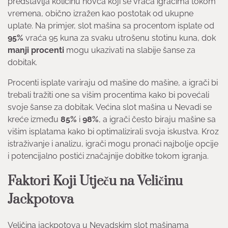
predstavlja količinu novca koji se vraća igračima tokom
vremena, obično izražen kao postotak od ukupne
uplate. Na primjer, slot mašina sa procentom isplate od
95%
vraća 95 kuna za svaku utrošenu stotinu kuna, dok
manji procenti
mogu ukazivati na slabije šanse za
dobitak.
Procenti isplate variraju od mašine do mašine, a igrači bi
trebali tražiti one sa višim procentima kako bi povećali
svoje šanse za dobitak. Većina slot mašina u Nevadi se
kreće između
85%
i
98%
, a igrači često biraju mašine sa
višim isplatama kako bi optimalizirali svoja iskustva. Kroz
istraživanje i analizu, igrači mogu pronaći najbolje opcije
i potencijalno postići značajnije dobitke tokom igranja.
Faktori Koji Utječu na Veličinu
Jackpotova
Veličina jackpotova u Nevadskim slot mašinama