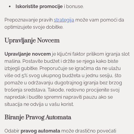
Iskoristite promocije
i bonuse.
Prepoznavanje pravih
strategija
može vam pomoći da
optimizujete svoje dobitke.
Upravljanje Novcem
Upravljanje novcem
je ključni faktor prilikom igranja slot
mašina. Postavite budžet i držite se njega kako biste
izbjegli gubitke. Preporučuje se igračima da ne ulažu
više od 5% svog ukupnog budžeta u jednu sesiju, što
pomaže u održavanju dugotrajnog igranja bez brzog
trošenja sredstava. Takođe, redovno procijenite svoj
napredak i budite spremni napraviti pauzu ako se
situacija ne odvija u vašu korist.
Biranje Pravog Automata
Odabir
pravog automata
može drastično povećati