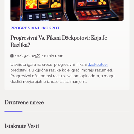
PROGRESIVNI JACKPOT
Progresivni Vs. Fiksni Džekpotovi: Koja Je
Razlika?
10/29/2025
10 min read
U svijetu igara na sreću, progresivni i fiksni
džekpotovi
predstavljaju ključne razlike koje igrači moraju razumjeti.
Progresivni džekpotovi rastu s svakom opkladom, a mogu
dostići nevjerojatne iznose, ali sa manjom…
Društvene mreže
Istaknute Vesti