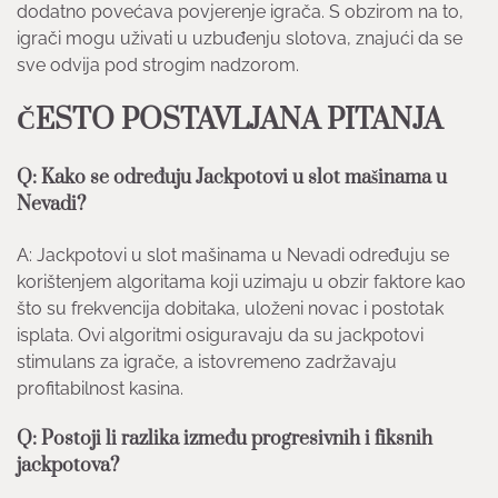
dodatno povećava povjerenje igrača. S obzirom na to,
igrači mogu uživati u uzbuđenju slotova, znajući da se
sve odvija pod strogim nadzorom.
ČESTO POSTAVLJANA PITANJA
Q: Kako se određuju Jackpotovi u slot mašinama u
Nevadi?
A: Jackpotovi u slot mašinama u Nevadi određuju se
korištenjem algoritama koji uzimaju u obzir faktore kao
što su frekvencija dobitaka, uloženi novac i postotak
isplata. Ovi algoritmi osiguravaju da su jackpotovi
stimulans za igrače, a istovremeno zadržavaju
profitabilnost kasina.
Q: Postoji li razlika između progresivnih i fiksnih
jackpotova?