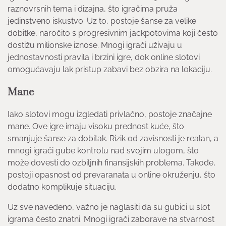
raznovrsnih tema i dizajna, što igračima pruža
jedinstveno iskustvo. Uz to, postoje šanse za velike
dobitke, naročito s progresivnim jackpotovima koji često
dostižu milionske iznose. Mnogi igrači uživaju u
jednostavnosti pravila i brzini igre, dok online slotovi
omogućavaju lak pristup zabavi bez obzira na lokaciju.
Mane
Iako slotovi mogu izgledati privlačno, postoje značajne
mane. Ove igre imaju visoku prednost kuće, što
smanjuje šanse za dobitak. Rizik od zavisnosti je realan, a
mnogi igrači gube kontrolu nad svojim ulogom, što
može dovesti do ozbiljnih finansijskih problema. Takođe,
postoji opasnost od prevaranata u online okruženju, što
dodatno komplikuje situaciju.
Uz sve navedeno, važno je naglasiti da su gubici u slot
igrama često znatni. Mnogi igrači zaborave na stvarnost