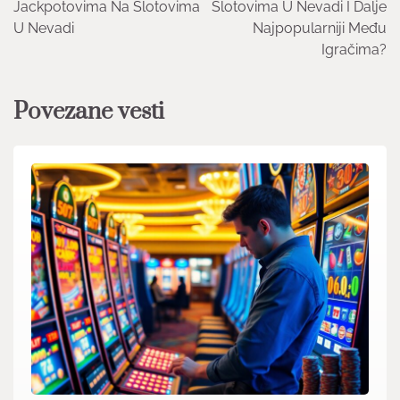
Jackpotovima Na Slotovima
Slotovima U Nevadi I Dalje
U Nevadi
Najpopularniji Među
Igračima?
Povezane vesti