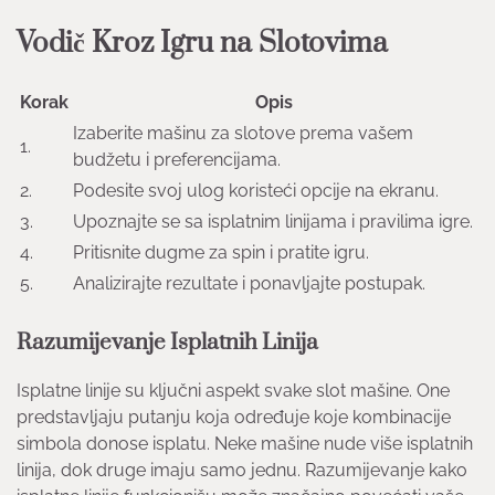
Vodič Kroz Igru na Slotovima
Korak
Opis
Izaberite mašinu za slotove prema vašem
1.
budžetu i preferencijama.
2.
Podesite svoj ulog koristeći opcije na ekranu.
3.
Upoznajte se sa isplatnim linijama i pravilima igre.
4.
Pritisnite dugme za spin i pratite igru.
5.
Analizirajte rezultate i ponavljajte postupak.
Razumijevanje Isplatnih Linija
Isplatne linije su ključni aspekt svake slot mašine. One
predstavljaju putanju koja određuje koje kombinacije
simbola donose isplatu. Neke mašine nude više isplatnih
linija, dok druge imaju samo jednu. Razumijevanje kako