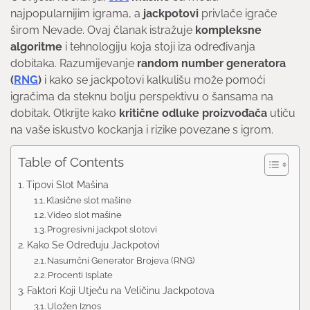
najpopularnijim igrama, a
jackpotovi
privlače igrače
širom Nevade. Ovaj članak istražuje
kompleksne
algoritme
i tehnologiju koja stoji iza određivanja
dobitaka. Razumijevanje
random number generatora
(
RNG
)
i kako se jackpotovi kalkulišu može pomoći
igračima da steknu bolju perspektivu o šansama na
dobitak. Otkrijte kako
kritične odluke proizvođača
utiču
na vaše iskustvo kockanja i rizike povezane s igrom.
Table of Contents
Tipovi Slot Mašina
Klasične slot mašine
Video slot mašine
Progresivni jackpot slotovi
Kako Se Određuju Jackpotovi
Nasumčni Generator Brojeva (RNG)
Procenti Isplate
Faktori Koji Utječu na Veličinu Jackpotova
Uložen Iznos