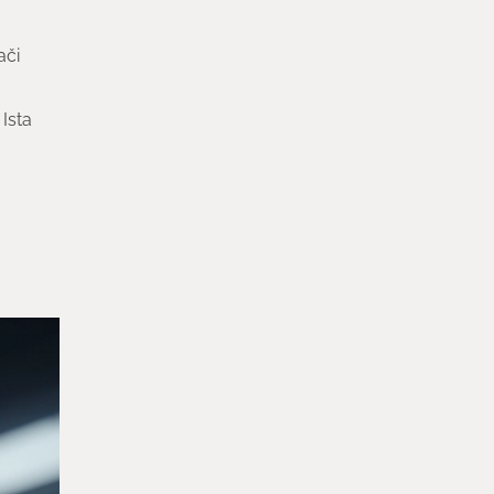
ači
 Ista