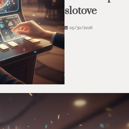
slotove
05/30/2026