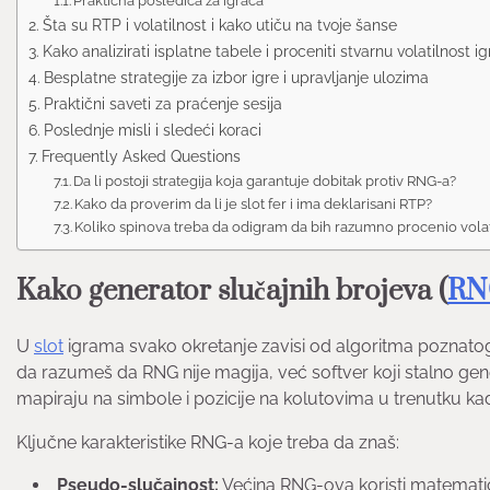
Praktična posledica za igrača
Šta su RTP i volatilnost i kako utiču na tvoje šanse
Kako analizirati isplatne tabele i proceniti stvarnu volatilnost ig
Besplatne strategije za izbor igre i upravljanje ulozima
Praktični saveti za praćenje sesija
Poslednje misli i sledeći koraci
Frequently Asked Questions
Da li postoji strategija koja garantuje dobitak protiv RNG-a?
Kako da proverim da li je slot fer i ima deklarisani RTP?
Koliko spinova treba da odigram da bih razumno procenio volat
Kako generator slučajnih brojeva (
RN
U
slot
igrama svako okretanje zavisi od algoritma poznato
da razumeš da RNG nije magija, već softver koji stalno gen
mapiraju na simbole i pozicije na kolutovima u trenutku ka
Ključne karakteristike RNG-a koje treba da znaš:
Pseudo-slučajnost:
Većina RNG-ova koristi matemati