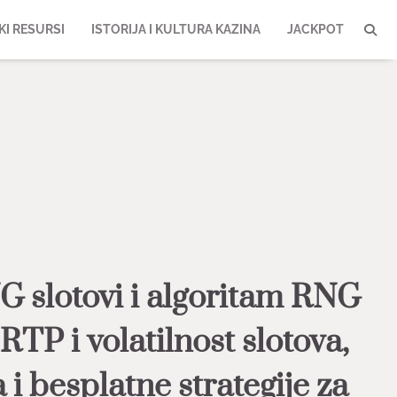
KI RESURSI
ISTORIJA I KULTURA KAZINA
JACKPOT
 slotovi i algoritam RNG
 RTP i volatilnost slotova,
a i besplatne strategije za