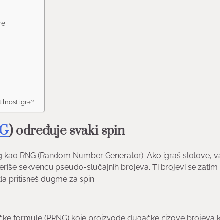
re
ilnost igre?
G
) određuje svaki spin
g kao RNG (Random Number Generator). Ako igraš slotove, v
eriše sekvencu pseudo-slučajnih brojeva. Ti brojevi se zatim
da pritisneš dugme za spin.
čke formule (PRNG) koje proizvode dugačke nizove brojeva k