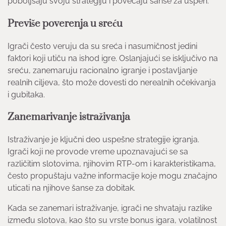
poboljšaju svoju strategiju i povećaju šanse za uspeh.
Previše poverenja u sreću
Igrači često veruju da su sreća i nasumičnost jedini
faktori koji utiču na ishod igre. Oslanjajući se isključivo na
sreću, zanemaruju racionalno igranje i postavljanje
realnih ciljeva, što može dovesti do nerealnih očekivanja
i gubitaka.
Zanemarivanje istraživanja
Istraživanje je ključni deo uspešne strategije igranja.
Igrači koji ne provode vreme upoznavajući se sa
različitim slotovima, njihovim RTP-om i karakteristikama,
često propuštaju važne informacije koje mogu značajno
uticati na njihove šanse za dobitak.
Kada se zanemari istraživanje, igrači ne shvataju razlike
između slotova, kao što su vrste bonus igara, volatilnost