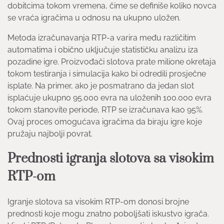
dobitcima tokom vremena, čime se definiše koliko novca
se vraća igračima u odnosu na ukupno uložen.
Metoda izračunavanja RTP-a varira među različitim
automatima i obično uključuje statističku analizu iza
pozadine igre. Proizvođači slotova prate milione okretaja
tokom testiranja i simulacija kako bi odredili prosječne
isplate. Na primer, ako je posmatrano da jedan slot
isplaćuje ukupno 95.000 evra na uloženih 100.000 evra
tokom stanovite periode, RTP se izračunava kao 95%.
Ovaj proces omogućava igračima da biraju igre koje
pružaju najbolji povrat.
Prednosti igranja slotova sa visokim
RTP-om
Igranje slotova sa visokim RTP-om donosi brojne
prednosti koje mogu znatno poboljšati iskustvo igrača.