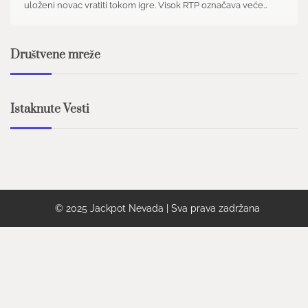
uloženi novac vratiti tokom igre. Visok RTP označava veće…
Društvene mreže
Istaknute Vesti