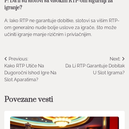
P: Da li su slotovi sa visokim RTP-om sigurniji za
igranje?
A: Iako RTP ne garantuje dobitke, slotovi sa višim RTP-
om generalno nude bolje uslove za igrače, što može
učiniti igranje manje rizičnim i privlačnijim.
Post
Previous:
Next:
Kako RTP Utiče Na
Da Li RTP Garantuje Dobitak
navigation
Dugoročni Ishod Igre Na
U Slot Igrama?
Slot Aparatima?
Povezane vesti