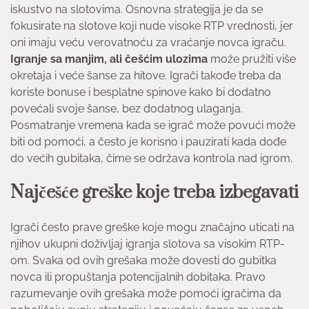
iskustvo na slotovima. Osnovna strategija je da se
fokusirate na slotove koji nude visoke RTP vrednosti, jer
oni imaju veću verovatnoću za vraćanje novca igraču.
Igranje sa manjim, ali češćim ulozima
može pružiti više
okretaja i veće šanse za hitove. Igrači takođe treba da
koriste bonuse i besplatne spinove kako bi dodatno
povećali svoje šanse, bez dodatnog ulaganja.
Posmatranje vremena kada se igrač može povući može
biti od pomoći, a često je korisno i pauzirati kada dođe
do većih gubitaka, čime se održava kontrola nad igrom.
Najčešće greške koje treba izbegavati
Igrači često prave greške koje mogu značajno uticati na
njihov ukupni doživljaj igranja slotova sa visokim RTP-
om. Svaka od ovih grešaka može dovesti do gubitka
novca ili propuštanja potencijalnih dobitaka. Pravo
razumevanje ovih grešaka može pomoći igračima da