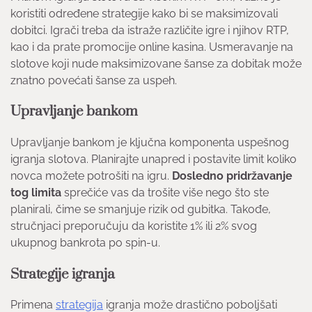
koristiti određene strategije kako bi se maksimizovali
dobitci. Igrači treba da istraže različite igre i njihov RTP,
kao i da prate promocije online kasina. Usmeravanje na
slotove koji nude maksimizovane šanse za dobitak može
znatno povećati šanse za uspeh.
Upravljanje bankom
Upravljanje bankom je ključna komponenta uspešnog
igranja slotova. Planirajte unapred i postavite limit koliko
novca možete potrošiti na igru.
Dosledno pridržavanje
tog limita
sprečiće vas da trošite više nego što ste
planirali, čime se smanjuje rizik od gubitka. Takođe,
stručnjaci preporučuju da koristite 1% ili 2% svog
ukupnog bankrota po spin-u.
Strategije igranja
Primena
strategija
igranja može drastično poboljšati