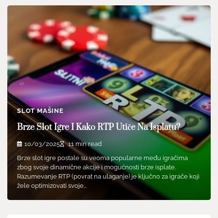
SLOT MAŠINE
Brze Slot Igre I Kako RTP Utiče Na Isplatu?
10/03/2025
11 min read
Brze slot igre postale su veoma popularne među igračima
zbog svoje dinamične akcije i mogućnosti brze isplate.
Razumevanje RTP (povrat na ulaganje) je ključno za igrače koji
žele optimizovati svoje…