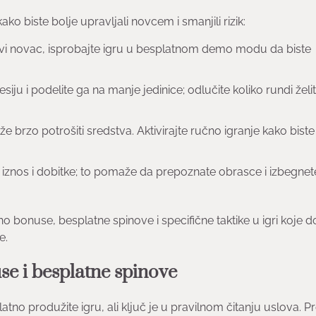
ko biste bolje upravljali novcem i smanjili rizik:
avi novac, isprobajte igru u besplatnom demo modu da biste
iju i podelite ga na manje jedinice; odlučite koliko rundi želi
rzo potrošiti sredstva. Aktivirajte ručno igranje kako biste 
ni iznos i dobitke; to pomaže da prepoznate obrasce i izbegnet
ino bonuse, besplatne spinove i specifične taktike u igri koje 
e.
se i besplatne spinove
latno produžite igru, ali ključ je u pravilnom čitanju uslova. 