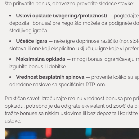
što prihvatite bonus, obavezno proverite sledeće stavke:
Uslovi opklade (wagering/prolaznost)
— pogledajte 
depozita i bonusa) pre nego što možete da podignete dob
štedljivog igrača.
Učešće igara
— neke igre doprinose različito (npr. sl
slotova ili one koji eksplicitno uključuju igre koje vi prefer
Maksimalna opklada
— mnogi bonusi ograničavaju ma
izgubite bonus ili dobitke.
Vrednost besplatnih spinova
— proverite koliko su sp
određene naslove sa specifičnim RTP-om.
Praktičan savet: izračunajte realnu vrednost bonusa pre p
opkladu, potrebno je da odigrate ekvivalent od 200€ da bi
tražite bonuse sa niskim uslovima ili bez depozita i koristit
uslove.