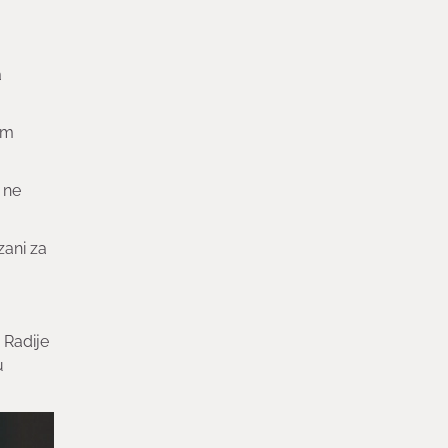
a
om
 ne
zani za
 Radije
u