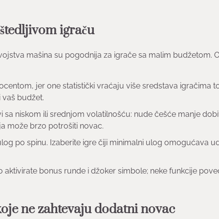
štedljivom igraču
a svojstva mašina su pogodnija za igrače sa malim budžetom. O
ocentom, jer one statistički vraćaju više sredstava igračima 
i vaš budžet.
vi sa niskom ili srednjom volatilnošću: nude češće manje dobit
ja može brzo potrošiti novac.
ulog po spinu. Izaberite igre čiji minimalni ulog omogućava 
 aktivirate bonus runde i džoker simbole; neke funkcije pov
.
 koje ne zahtevaju dodatni novac