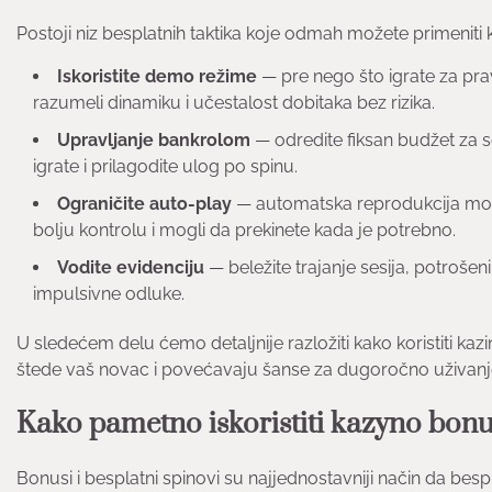
Postoji niz besplatnih taktika koje odmah možete primeniti ka
Iskoristite demo režime
— pre nego što igrate za pr
razumeli dinamiku i učestalost dobitaka bez rizika.
Upravljanje bankrolom
— odredite fiksan budžet za ses
igrate i prilagodite ulog po spinu.
Ograničite auto-play
— automatska reprodukcija može b
bolju kontrolu i mogli da prekinete kada je potrebno.
Vodite evidenciju
— beležite trajanje sesija, potroše
impulsivne odluke.
U sledećem delu ćemo detaljnije razložiti kako koristiti kaz
štede vaš novac i povećavaju šanse za dugoročno uživanj
Kako pametno iskoristiti kazyno bonu
Bonusi i besplatni spinovi su najjednostavniji način da besp