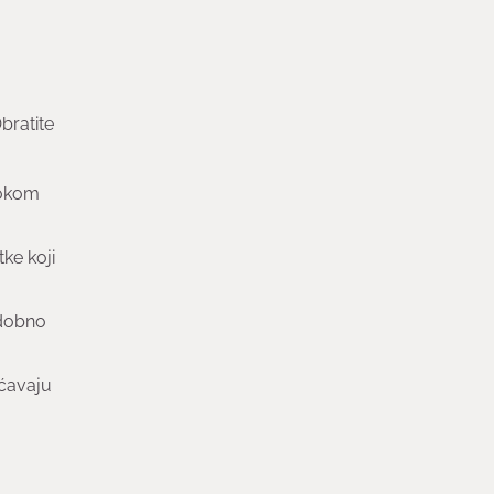
bratite
tokom
ke koji
udobno
ećavaju