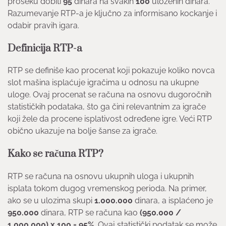
proseku dobiti
95
dinara na svakih
100
uloženih dinara.
Razumevanje RTP-a je ključno za informisano kockanje i
odabir pravih igara.
Definicija RTP-a
RTP se definiše kao procenat koji pokazuje koliko novca
slot mašina isplaćuje igračima u odnosu na ukupne
uloge. Ovaj procenat se računa na osnovu dugoročnih
statističkih podataka, što ga čini relevantnim za igrače
koji žele da procene isplativost određene igre. Veći RTP
obično ukazuje na bolje šanse za igrače.
Kako se računa RTP?
RTP se računa na osnovu ukupnih uloga i ukupnih
isplata tokom dugog vremenskog perioda. Na primer,
ako se u ulozima skupi
1.000.000
dinara, a isplaćeno je
950.000
dinara, RTP se računa kao
(950.000 /
1.000.000) x 100 = 95%
. Ovaj statistički podatak se može