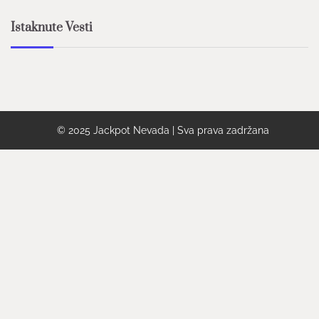
Istaknute Vesti