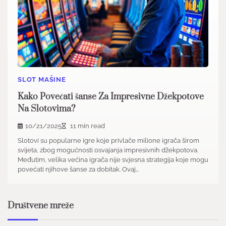
SLOT MAŠINE
Kako Povećati šanse Za Impresivne Džekpotove
Na Slotovima?
10/21/2025
11 min read
Slotovi su popularne igre koje privlače milione igrača širom
svijeta, zbog mogućnosti osvajanja impresivnih džekpotova.
Međutim, velika većina igrača nije svjesna strategija koje mogu
povećati njihove šanse za dobitak. Ovaj…
Društvene mreže