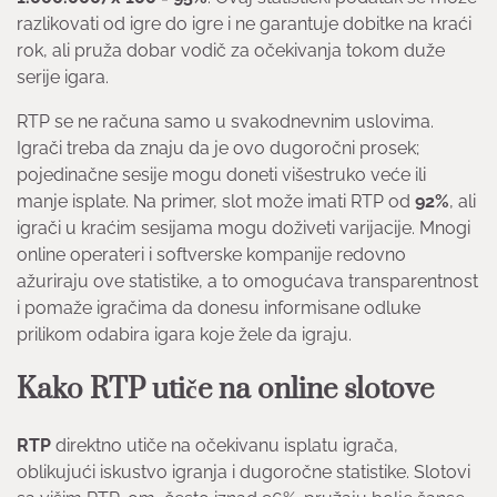
razlikovati od igre do igre i ne garantuje dobitke na kraći
rok, ali pruža dobar vodič za očekivanja tokom duže
serije igara.
RTP se ne računa samo u svakodnevnim uslovima.
Igrači treba da znaju da je ovo dugoročni prosek;
pojedinačne sesije mogu doneti višestruko veće ili
manje isplate. Na primer, slot može imati RTP od
92%
, ali
igrači u kraćim sesijama mogu doživeti varijacije. Mnogi
online operateri i softverske kompanije redovno
ažuriraju ove statistike, a to omogućava transparentnost
i pomaže igračima da donesu informisane odluke
prilikom odabira igara koje žele da igraju.
Kako RTP utiče na online slotove
RTP
direktno utiče na očekivanu isplatu igrača,
oblikujući iskustvo igranja i dugoročne statistike. Slotovi