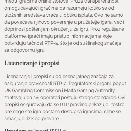
među igračima online slotova. Pruža transparentnost,
omogućavajući igračima da razumeju koliko se od
uloženih sredstava vraća u obliku isplata. Ovo ne samo
da povećava njihovo poverenje u pružatelje igara, već i
doprinosi poštenijem okruženju za igru. Kroz regulisane
platforme, igrači imaju pristup informacijama koje
potvrđuju tačnost RTP-a, što je od suštinskog značaja
za odgovornu igru.
Licenciranje i propisi
Licenciranje i propisi su od esencijalnog značaja za
osiguranje pravičnosti RTP-a. Regulatorski organi, poput
UK Gambling Commission i Malta Gaming Authority,
zahtevaju da svi operateri poštuju stroge standarde. Ovi
propisi osiguravaju da se RTP pravilno prikazuje i testira
pre nego što igra postane dostupna igračima, čime se
smanjuje rizik od prevare.