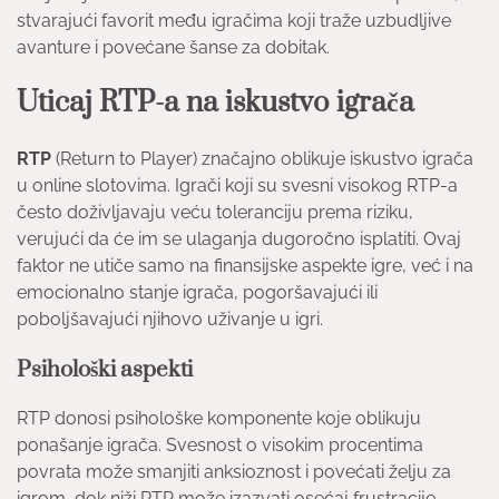
stvarajući favorit među igračima koji traže uzbudljive
avanture i povećane šanse za dobitak.
Uticaj RTP-a na iskustvo igrača
RTP
(Return to Player) značajno oblikuje iskustvo igrača
u online slotovima. Igrači koji su svesni visokog RTP-a
često doživljavaju veću toleranciju prema riziku,
verujući da će im se ulaganja dugoročno isplatiti. Ovaj
faktor ne utiče samo na finansijske aspekte igre, već i na
emocionalno stanje igrača, pogoršavajući ili
poboljšavajući njihovo uživanje u igri.
Psihološki aspekti
RTP donosi psihološke komponente koje oblikuju
ponašanje igrača. Svesnost o visokim procentima
povrata može smanjiti anksioznost i povećati želju za
igrom, dok niži RTP može izazvati osećaj frustracije.