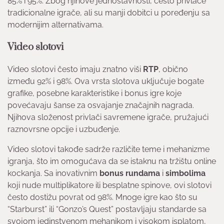
85% i 95%. Zbog njihove jednostavnosti, često privlače
tradicionalne igrače, ali su manji dobitci u poređenju sa
modernijim alternativama.
Video slotovi
Video slotovi često imaju znatno viši
RTP
, obično
između 92% i 98%. Ova vrsta slotova uključuje bogate
grafike, posebne karakteristike i bonus igre koje
povećavaju šanse za osvajanje značajnih nagrada.
Njihova složenost privlači savremene igrače, pružajući
raznovrsne opcije i uzbuđenje.
Video slotovi takođe sadrže različite teme i mehanizme
igranja, što im omogućava da se istaknu na tržištu online
kockanja. Sa inovativnim
bonus rundama
i
simbolima
koji nude multiplikatore ili besplatne spinove, ovi slotovi
često dostižu povrat od 98%. Mnoge igre kao što su
“Starburst” ili “Gonzo’s Quest” postavljaju standarde sa
svojom jedinstvenom mehanikom i visokom isplatom,