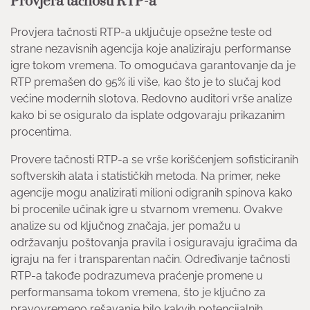
Provjera tačnosti RTP-a
Provjera tačnosti RTP-a uključuje opsežne teste od
strane nezavisnih agencija koje analiziraju performanse
igre tokom vremena. To omogućava garantovanje da je
RTP premašen do 95% ili više, kao što je to slučaj kod
većine modernih slotova. Redovno auditori vrše analize
kako bi se osiguralo da isplate odgovaraju prikazanim
procentima.
Provere tačnosti RTP-a se vrše korišćenjem sofisticiranih
softverskih alata i statističkih metoda. Na primer, neke
agencije mogu analizirati milioni odigranih spinova kako
bi procenile učinak igre u stvarnom vremenu. Ovakve
analize su od ključnog značaja, jer pomažu u
održavanju poštovanja pravila i osiguravaju igračima da
igraju na fer i transparentan način. Određivanje tačnosti
RTP-a takođe podrazumeva praćenje promene u
performansama tokom vremena, što je ključno za
pravovremeno rešavanje bilo kakvih potencijalnih